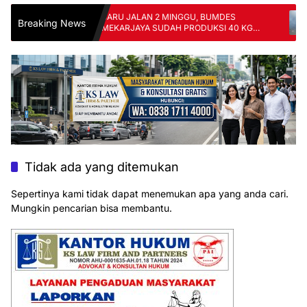
,
BARU JALAN 2 MINGGU, BUMDES
K
Breaking News
NG
MEKARJAYA SUDAH PRODUKSI 40 KG
GU
TELUR PER HARI
P
Tidak ada yang ditemukan
Sepertinya kami tidak dapat menemukan apa yang anda cari.
Mungkin pencarian bisa membantu.