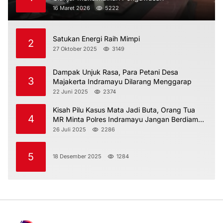
16 Maret 2026
5222
Satukan Energi Raih Mimpi
2
27 Oktober 2025
3149
Dampak Unjuk Rasa, Para Petani Desa
3
Majakerta Indramayu Dilarang Menggarap
22 Juni 2025
2374
Kisah Pilu Kasus Mata Jadi Buta, Orang Tua
4
MR Minta Polres Indramayu Jangan Berdiam
Diri
26 Juli 2025
2286
5
18 Desember 2025
1284