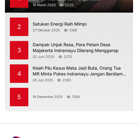
16 Maret 2026
5220
Satukan Energi Raih Mimpi
2
27 Oktober 2025
3148
Dampak Unjuk Rasa, Para Petani Desa
3
Majakerta Indramayu Dilarang Menggarap
22 Juni 2025
2370
Kisah Pilu Kasus Mata Jadi Buta, Orang Tua
4
MR Minta Polres Indramayu Jangan Berdiam
Diri
26 Juli 2025
2285
5
18 Desember 2025
1284