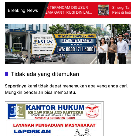
140 KK DI CIANJUR TERANCAM DIGUSUR
Sinergi Tanpa Batas
Breaking News
DEMI WISATA, SKEMA GANTI RUGI DINILAI
Pers di Indramayu 
TAK ADIL
FKJI
Tidak ada yang ditemukan
Sepertinya kami tidak dapat menemukan apa yang anda cari.
Mungkin pencarian bisa membantu.