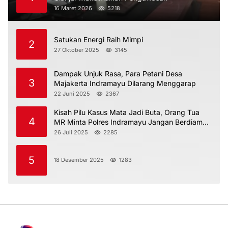
16 Maret 2026
5218
Satukan Energi Raih Mimpi
2
27 Oktober 2025
3145
Dampak Unjuk Rasa, Para Petani Desa
3
Majakerta Indramayu Dilarang Menggarap
22 Juni 2025
2367
Kisah Pilu Kasus Mata Jadi Buta, Orang Tua
4
MR Minta Polres Indramayu Jangan Berdiam
Diri
26 Juli 2025
2285
5
18 Desember 2025
1283