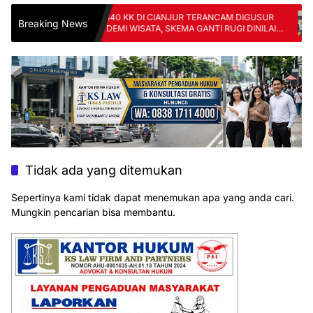
YANG:
140 KK DI CIANJUR TERANCAM DIGUSUR
S
Breaking News
ARANG
DEMI WISATA, SKEMA GANTI RUGI DINILAI
P
TAK ADIL
F
Tidak ada yang ditemukan
Sepertinya kami tidak dapat menemukan apa yang anda cari.
Mungkin pencarian bisa membantu.