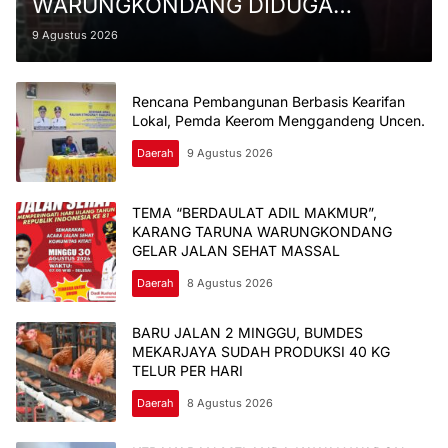
WARUNGKONDANG DIDUGA
KERACUNAN USAI MAKAN MBG
9 Agustus 2026
DARI SPPG MILIK ANGGOTA DPRD
CIANJUR
Rencana Pembangunan Berbasis Kearifan
Lokal, Pemda Keerom Menggandeng Uncen.
Daerah
9 Agustus 2026
TEMA “BERDAULAT ADIL MAKMUR”,
KARANG TARUNA WARUNGKONDANG
GELAR JALAN SEHAT MASSAL
Daerah
8 Agustus 2026
BARU JALAN 2 MINGGU, BUMDES
MEKARJAYA SUDAH PRODUKSI 40 KG
TELUR PER HARI
Daerah
8 Agustus 2026