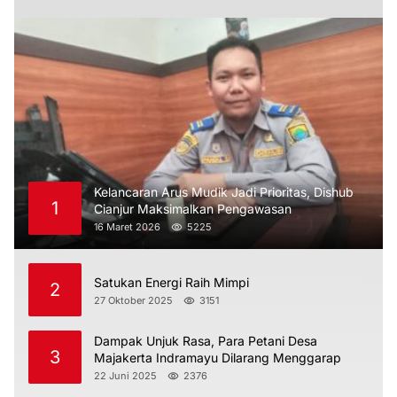
Kelancaran Arus Mudik Jadi Prioritas, Dishub
1
Cianjur Maksimalkan Pengawasan
16 Maret 2026
5225
Satukan Energi Raih Mimpi
2
27 Oktober 2025
3151
Dampak Unjuk Rasa, Para Petani Desa
3
Majakerta Indramayu Dilarang Menggarap
22 Juni 2025
2376