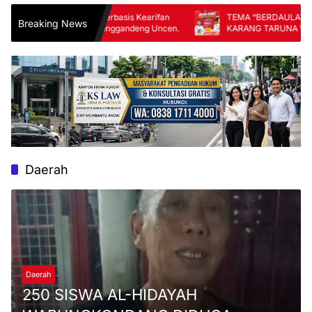
unan Berbasis Kearifan
TEMA “BERDAULAT ADIL MAKMUR”,
Breaking News
eerom Menggandeng Uncen.
KARANG TARUNA WARUNGKONDANG
GELAR JALAN SEHAT MASSAL
Daerah
Daerah
250 SISWA AL-HIDAYAH