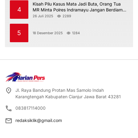
Kisah Pilu Kasus Mata Jadi Buta, Orang Tua
4
MR Minta Polres Indramayu Jangan Berdiam
Diri
26 Juli 2025
2289
5
18 Desember 2025
1284
Jl. Raya Bandung Protan Mas Samolo Indah
Karangtengah Kabupaten Cianjur Jawa Barat 43281
083817114000
redaksiklik@gmail.com