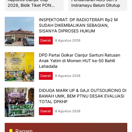
2026, Bidik Tiket PON
Indramayu Belum Ditutup
2028 Polres-Pemkab
Sinergi Cetak Atlet Padel,
INSPEKTORAT: DP RADIOTERAPI Rp2 M
Hadiah Total Puluhan Juta
SUDAH DIKEMBALIKAN SEBAGIAN,
Rupiah
SISANYA DIPROSES HUKUM
Daerah
8 Agustus 2026
DPD Partai Golkar Cianjur Santuni Ratusan
Anak Yatim di Momen HUT ke-50 Bahlil
Lahadalia
Daerah
8 Agustus 2026
DIDUGA MARK UP & GAJI OUTSOURCING DI
BAWAH UMK, BEM PTNU DESAK EVALUASI
TOTAL DPKHP
Daerah
8 Agustus 2026
Ragam