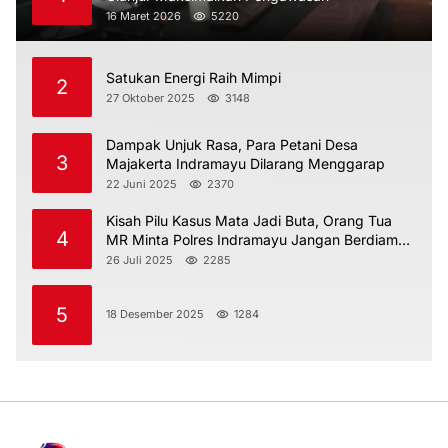
16 Maret 2026
5220
Satukan Energi Raih Mimpi
2
27 Oktober 2025
3148
Dampak Unjuk Rasa, Para Petani Desa
3
Majakerta Indramayu Dilarang Menggarap
22 Juni 2025
2370
Kisah Pilu Kasus Mata Jadi Buta, Orang Tua
4
MR Minta Polres Indramayu Jangan Berdiam
Diri
26 Juli 2025
2285
5
18 Desember 2025
1284