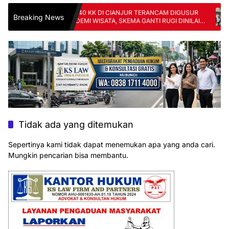
YANG:
140 KK DI CIANJUR TERANCAM DIGUSUR
Si
Breaking News
RANG
DEMI WISATA, SKEMA GANTI RUGI DINILAI
Pe
TAK ADIL
FK
Tidak ada yang ditemukan
Sepertinya kami tidak dapat menemukan apa yang anda cari.
Mungkin pencarian bisa membantu.