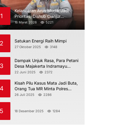
Kelancaran Arus Mudik Jadi
1
Prioritas, Dishub Cianjur
Maksimalkan Pengawasan
16 Maret 2026
5221
Satukan Energi Raih Mimpi
2
27 Oktober 2025
3148
Dampak Unjuk Rasa, Para Petani
3
Desa Majakerta Indramayu
Dilarang Menggarap
22 Juni 2025
2372
Kisah Pilu Kasus Mata Jadi Buta,
4
Orang Tua MR Minta Polres
Indramayu Jangan Berdiam Diri
26 Juli 2025
2286
5
18 Desember 2025
1284