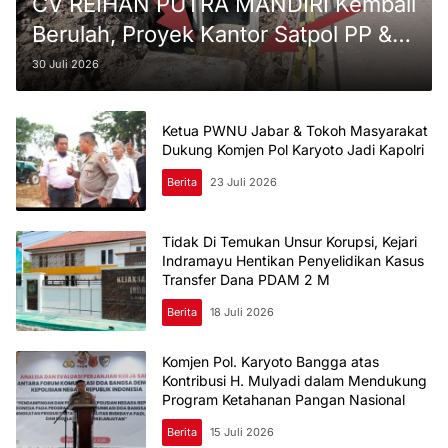
CV REIHAN PUTRA MANDIRI Kembali
Berulah, Proyek Kantor Satpol PP &
Damkar Indramayu Di Pertanyakan
30 Juli 2026
Ketua PWNU Jabar & Tokoh Masyarakat
Dukung Komjen Pol Karyoto Jadi Kapolri
Berita
23 Juli 2026
Tidak Di Temukan Unsur Korupsi, Kejari
Indramayu Hentikan Penyelidikan Kasus
Transfer Dana PDAM 2 M
Berita
18 Juli 2026
Komjen Pol. Karyoto Bangga atas
Kontribusi H. Mulyadi dalam Mendukung
Program Ketahanan Pangan Nasional
Berita
15 Juli 2026