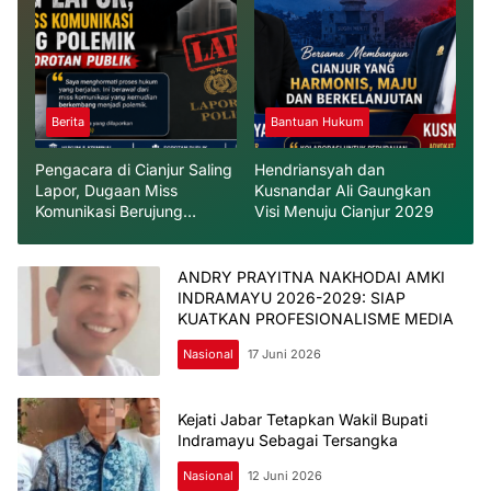
Berita
Bantuan Hukum
Pengacara di Cianjur Saling
Hendriansyah dan
Lapor, Dugaan Miss
Kusnandar Ali Gaungkan
Komunikasi Berujung
Visi Menuju Cianjur 2029
Polemik dan Jadi Sorotan
Publik
ANDRY PRAYITNA NAKHODAI AMKI
INDRAMAYU 2026-2029: SIAP
KUATKAN PROFESIONALISME MEDIA
Nasional
17 Juni 2026
Kejati Jabar Tetapkan Wakil Bupati
Indramayu Sebagai Tersangka
Nasional
12 Juni 2026