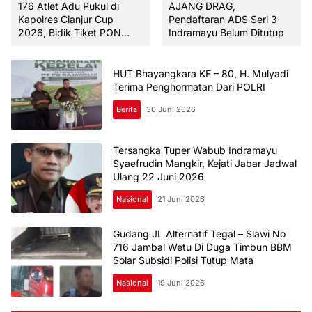
176 Atlet Adu Pukul di
AJANG DRAG,
Kapolres Cianjur Cup
Pendaftaran ADS Seri 3
2026, Bidik Tiket PON
Indramayu Belum Ditutup
2028 Polres-Pemkab
Sinergi Cetak Atlet Padel,
Hadiah Total Puluhan Juta
HUT Bhayangkara KE – 80, H. Mulyadi
Rupiah
Terima Penghormatan Dari POLRI
Berita
30 Juni 2026
Tersangka Tuper Wabub Indramayu
Syaefrudin Mangkir, Kejati Jabar Jadwal
Ulang 22 Juni 2026
Nasional
21 Juni 2026
Gudang JL Alternatif Tegal – Slawi No
716 Jambal Wetu Di Duga Timbun BBM
Solar Subsidi Polisi Tutup Mata
Nasional
19 Juni 2026