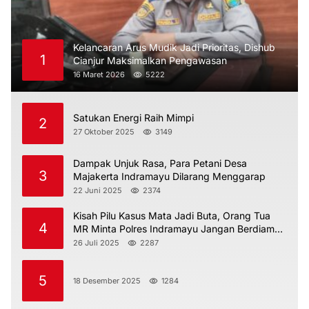
Kelancaran Arus Mudik Jadi Prioritas, Dishub
1
Cianjur Maksimalkan Pengawasan
16 Maret 2026
5222
Satukan Energi Raih Mimpi
2
27 Oktober 2025
3149
Dampak Unjuk Rasa, Para Petani Desa
3
Majakerta Indramayu Dilarang Menggarap
22 Juni 2025
2374
Kisah Pilu Kasus Mata Jadi Buta, Orang Tua
4
MR Minta Polres Indramayu Jangan Berdiam
Diri
26 Juli 2025
2287
5
18 Desember 2025
1284