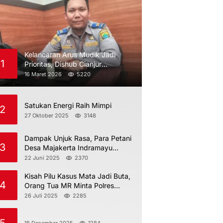
Kelancaran Arus Mudik Jadi
1
Prioritas, Dishub Cianjur
Maksimalkan Pengawasan
16 Maret 2026
5220
Satukan Energi Raih Mimpi
2
27 Oktober 2025
3148
Dampak Unjuk Rasa, Para Petani
3
Desa Majakerta Indramayu
Dilarang Menggarap
22 Juni 2025
2370
Kisah Pilu Kasus Mata Jadi Buta,
4
Orang Tua MR Minta Polres
Indramayu Jangan Berdiam Diri
26 Juli 2025
2285
18 Desember 2025
1284