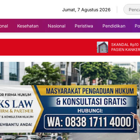
Jumat, 7 Agustus 2026
onal
Kesehatan
Nasional
Peristiwa
Pendidikan
Pol
SKANDAL Rp10 MILIAR DI 
PASIEN KANKER JADI KOR
FIKTIF