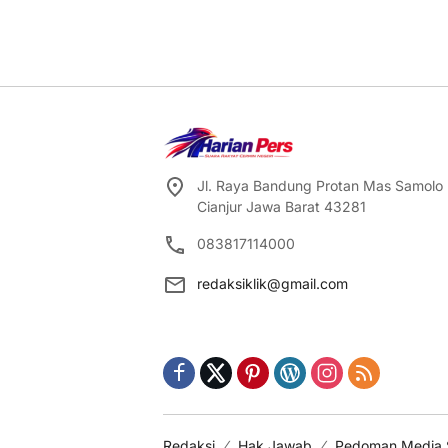
Jl. Raya Bandung Protan Mas Samolo
Cianjur Jawa Barat 43281
083817114000
redaksiklik@gmail.com
Redaksi
Hak Jawab
Pedoman Media 