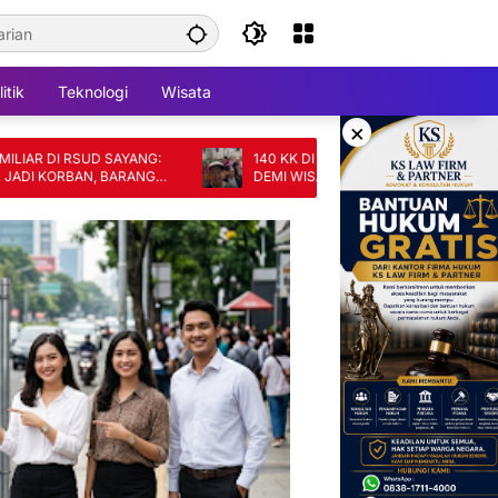
itik
Teknologi
Wisata
×
RSUD SAYANG:
140 KK DI CIANJUR TERANCAM DIGUSUR
BAN, BARANG
DEMI WISATA, SKEMA GANTI RUGI DINILAI
TAK ADIL