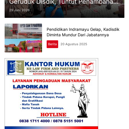
Geruduk Disdik, Tuntut Penambahan
Kuota
29 Juni 2026
Pendidikan Indramayu Gelap, Kadisdik
Diminta Mundur Dari Jabatannya
Berita
20 Agustus 2025