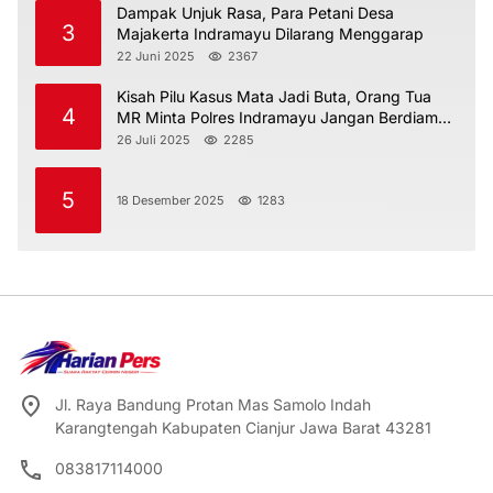
Dampak Unjuk Rasa, Para Petani Desa
3
Majakerta Indramayu Dilarang Menggarap
22 Juni 2025
2367
Kisah Pilu Kasus Mata Jadi Buta, Orang Tua
4
MR Minta Polres Indramayu Jangan Berdiam
Diri
26 Juli 2025
2285
5
18 Desember 2025
1283
Jl. Raya Bandung Protan Mas Samolo Indah
Karangtengah Kabupaten Cianjur Jawa Barat 43281
083817114000