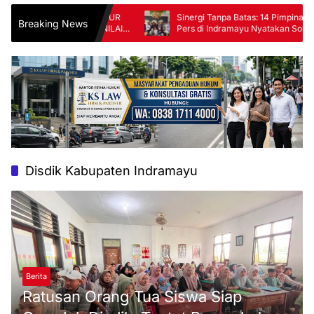
UR TERANCAM DIGUSUR
Sinergi Tanpa Batas: 14 Pimpinan Organisa
Breaking News
A GANTI RUGI DINILAI
Pers di Indramayu Nyatakan Solid di Baw
FKJI
Disdik Kabupaten Indramayu
Berita
Ratusan Orang Tua Siswa Siap