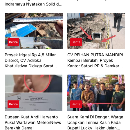
Indramayu Nyatakan Solid di
Bawah FKJI
Berita
Berita
Proyek Irigasi Rp 4,8 Miliar
CV REIHAN PUTRA MANDIRI
Disorot, CV Adiloka
Kembali Berulah, Proyek
Khatulistiwa Diduga Sarat
Kantor Satpol PP & Damkar
Korupsi
Indramayu Di Pertanyakan
Berita
Berita
Dugaan Kuat Andi Haryanto
Suara Kami Di Dengar, Warga
Pukul Wartawan MeteorNews
Ucapkan Terima Kasih Pada
Berakhir Damai
Bupati Lucky Hakim Jalan