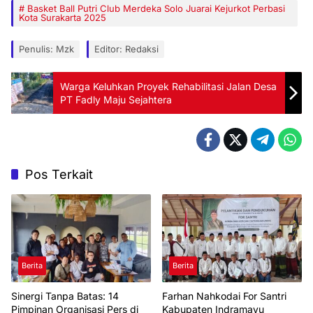
Basket Ball Putri Club Merdeka Solo Juarai Kejurkot Perbasi
Kota Surakarta 2025
Penulis: Mzk
Editor: Redaksi
Warga Keluhkan Proyek Rehabilitasi Jalan Desa
PT Fadly Maju Sejahtera
Pos Terkait
Berita
Berita
Sinergi Tanpa Batas: 14
Farhan Nahkodai For Santri
Pimpinan Organisasi Pers di
Kabupaten Indramayu