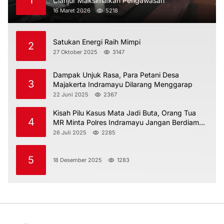
1
Cianjur Maksimalkan Pengawasan
16 Maret 2026
5218
Satukan Energi Raih Mimpi
2
27 Oktober 2025
3147
Dampak Unjuk Rasa, Para Petani Desa
3
Majakerta Indramayu Dilarang Menggarap
22 Juni 2025
2367
Kisah Pilu Kasus Mata Jadi Buta, Orang Tua
4
MR Minta Polres Indramayu Jangan Berdiam
Diri
26 Juli 2025
2285
5
18 Desember 2025
1283