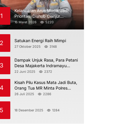
Kelancaran Arus Mudik Jadi
1
Prioritas, Dishub Cianjur
Maksimalkan Pengawasan
16 Maret 2026
5220
Satukan Energi Raih Mimpi
2
27 Oktober 2025
3148
Dampak Unjuk Rasa, Para Petani
3
Desa Majakerta Indramayu
Dilarang Menggarap
22 Juni 2025
2372
Kisah Pilu Kasus Mata Jadi Buta,
4
Orang Tua MR Minta Polres
Indramayu Jangan Berdiam Diri
26 Juli 2025
2286
5
18 Desember 2025
1284