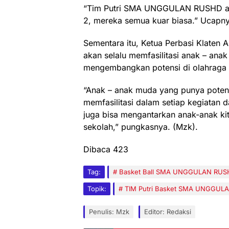
“Tim Putri SMA UNGGULAN RUSHD alh
2, mereka semua kuar biasa.” Ucapny
Sementara itu, Ketua Perbasi Klaten
akan selalu memfasilitasi anak – ana
mengembangkan potensi di olahraga 
“Anak – anak muda yang punya potens
memfasilitasi dalam setiap kegiatan d
juga bisa mengantarkan anak-anak 
sekolah,” pungkasnya. (Mzk).
Dibaca
423
Tag:
Basket Ball SMA UNGGULAN RUS
Topik:
TIM Putri Basket SMA UNGGULA
Penulis: Mzk
Editor: Redaksi