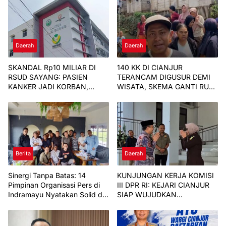
Daerah
Daerah
SKANDAL Rp10 MILIAR DI
140 KK DI CIANJUR
RSUD SAYANG: PASIEN
TERANCAM DIGUSUR DEMI
KANKER JADI KORBAN,
WISATA, SKEMA GANTI RUGI
BARANG FIKTIF
DINILAI TAK ADIL
Berita
Daerah
Sinergi Tanpa Batas: 14
KUNJUNGAN KERJA KOMISI
Pimpinan Organisasi Pers di
III DPR RI: KEJARI CIANJUR
Indramayu Nyatakan Solid di
SIAP WUJUDKAN
Bawah FKJI
KEJAKSAAN YANG OPTIMAL