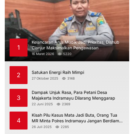
Kelancaran Arus Mudik Jadi Prioritas, Dishub
1
Cianjur Maksimalkan Pengawasan
16 Maret 2026
5220
Satukan Energi Raih Mimpi
2
27 Oktober 2025
3148
Dampak Unjuk Rasa, Para Petani Desa
3
Majakerta Indramayu Dilarang Menggarap
22 Juni 2025
2369
Kisah Pilu Kasus Mata Jadi Buta, Orang Tua
4
MR Minta Polres Indramayu Jangan Berdiam
Diri
26 Juli 2025
2285