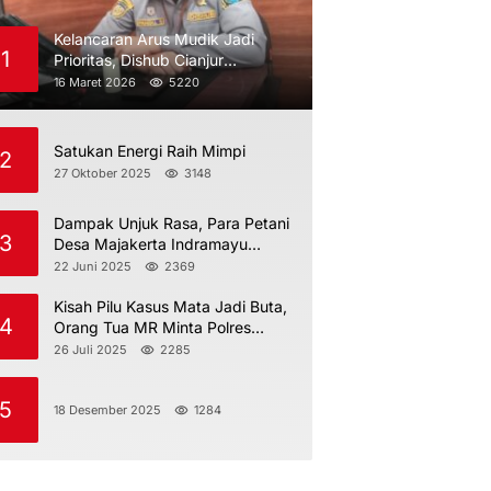
Kelancaran Arus Mudik Jadi
1
Prioritas, Dishub Cianjur
Maksimalkan Pengawasan
16 Maret 2026
5220
Satukan Energi Raih Mimpi
2
27 Oktober 2025
3148
Dampak Unjuk Rasa, Para Petani
3
Desa Majakerta Indramayu
Dilarang Menggarap
22 Juni 2025
2369
Kisah Pilu Kasus Mata Jadi Buta,
4
Orang Tua MR Minta Polres
Indramayu Jangan Berdiam Diri
26 Juli 2025
2285
5
18 Desember 2025
1284