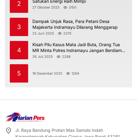
Satukan Energi Raih Mimpi
2
27 Oktober 2025
3150
Dampak Unjuk Rasa, Para Petani Desa
3
Majakerta Indramayu Dilarang Menggarap
22 Juni 2025
2375
Kisah Pilu Kasus Mata Jadi Buta, Orang Tua
4
MR Minta Polres Indramayu Jangan Berdiam
Diri
26 Juli 2025
2288
5
18 Desember 2025
1284
Jl. Raya Bandung Protan Mas Samolo Indah
Karangtengah Kabupaten Cianjur Jawa Barat 43281