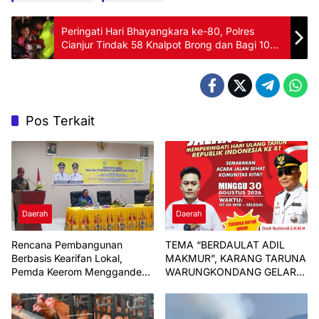
Peringati Hari Bhayangkara ke-80, Polres
Cianjur Tindak 58 Knalpot Brong dan Bagi 100
Paket Sembako
Pos Terkait
Daerah
Daerah
Rencana Pembangunan
TEMA “BERDAULAT ADIL
Berbasis Kearifan Lokal,
MAKMUR”, KARANG TARUNA
Pemda Keerom Menggandeng
WARUNGKONDANG GELAR
Uncen.
JALAN SEHAT MASSAL