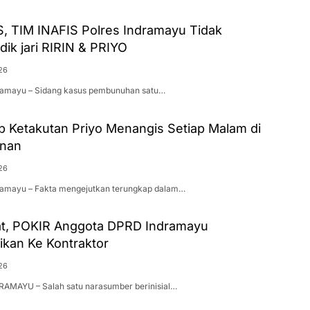
, TIM INAFIS Polres Indramayu Tidak
ik jari RIRIN & PRIYO
26
dramayu – Sidang kasus pembunuhan satu…
p Ketakutan Priyo Menangis Setiap Malam di
anan
26
dramayu – Fakta mengejutkan terungkap dalam…
t, POKIR Anggota DPRD Indramayu
likan Ke Kontraktor
26
DRAMAYU – Salah satu narasumber berinisial…