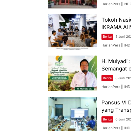
HarianPers ||​IN
Tokoh Nasi
IKRAMA Al M
Berita
8 Juni 20
HarianPers || I
H. Mulyadi 
Semangat b
Berita
8 Juni 20
HarianPers || I
Pansus VI 
yang Trans
Berita
6 Juni 20
HarianPers || I