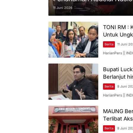
11 Juni 2026
TONI RM : K
Untuk Ungk
Berita
11 Juni 2
HarianPers || I
Bupati Luc
Berlanjut h
Berita
8 Juni 20
HarianPers || I
MAUNG Bera
Terlibat Ak
Berita
8 Juni 20