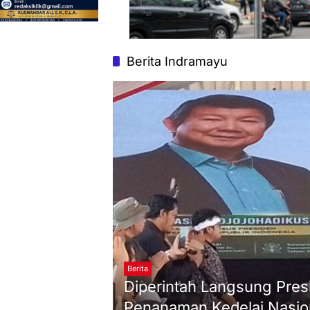
Berita Indramayu
Berita
Diperintah Langsung Pres
Penanaman Kedelai Nasion