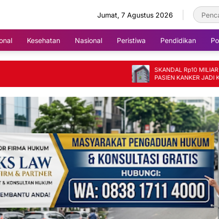
Jumat, 7 Agustus 2026
onal
Kesehatan
Nasional
Peristiwa
Pendidikan
Pol
SKANDAL Rp10 MILIAR DI RSUD SAYANG
PASIEN KANKER JADI KORBAN, BARAN
FIKTIF