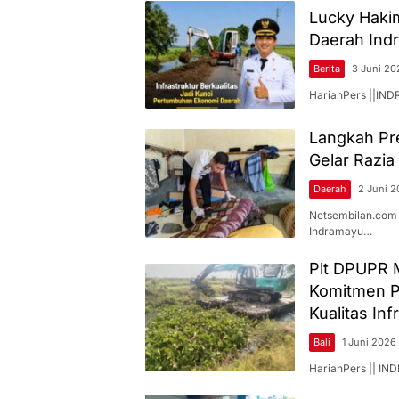
Lucky Haki
Daerah Ind
Berita
3 Juni 20
HarianPers ||IN
Langkah Pr
Gelar Razia
Daerah
2 Juni 
Netsembilan.com 
Indramayu…
Plt DPUPR 
Komitmen P
Kualitas Inf
Bali
1 Juni 2026
HarianPers || IN