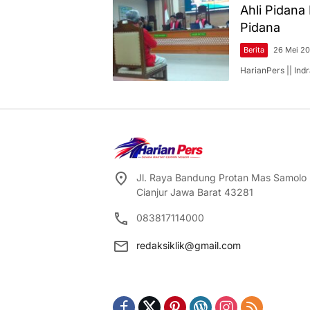
Ahli Pidana
Pidana
Berita
26 Mei 2
HarianPers || In
Jl. Raya Bandung Protan Mas Samolo
Cianjur Jawa Barat 43281
083817114000
redaksiklik@gmail.com