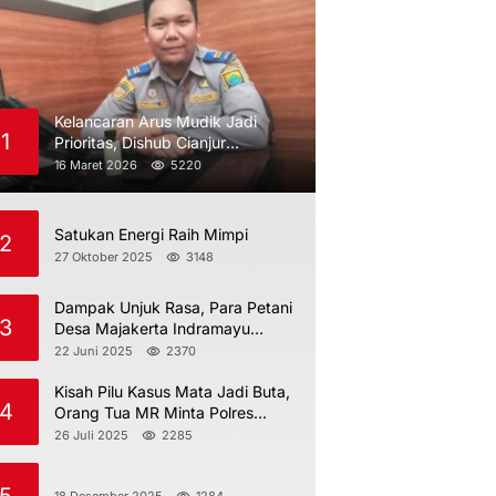
Kelancaran Arus Mudik Jadi
1
Prioritas, Dishub Cianjur
Maksimalkan Pengawasan
16 Maret 2026
5220
Satukan Energi Raih Mimpi
2
27 Oktober 2025
3148
Dampak Unjuk Rasa, Para Petani
3
Desa Majakerta Indramayu
Dilarang Menggarap
22 Juni 2025
2370
Kisah Pilu Kasus Mata Jadi Buta,
4
Orang Tua MR Minta Polres
Indramayu Jangan Berdiam Diri
26 Juli 2025
2285
18 Desember 2025
1284