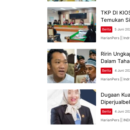
TKP DI KIOS
Temukan Sid
Berita
5 Juni 20
HarianPers || In
Ririn Ungka
Dalam Tah
Berita
4 Juni 20
HarianPers || In
Dugaan Kua
Diperjualbe
Berita
4 Juni 20
HarianPers || IN