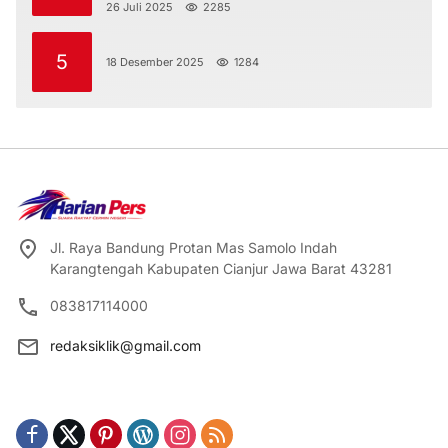
Diri
26 Juli 2025
2285
5
18 Desember 2025
1284
Jl. Raya Bandung Protan Mas Samolo Indah
Karangtengah Kabupaten Cianjur Jawa Barat 43281
083817114000
redaksiklik@gmail.com