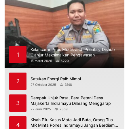
Kelancaran Arus Mudik Jadi Prioritas, Dishub
1
Cianjur Maksimalkan Pengawasan
16 Maret 2026
5220
Satukan Energi Raih Mimpi
2
27 Oktober 2025
3148
Dampak Unjuk Rasa, Para Petani Desa
3
Majakerta Indramayu Dilarang Menggarap
22 Juni 2025
2369
Kisah Pilu Kasus Mata Jadi Buta, Orang Tua
4
MR Minta Polres Indramayu Jangan Berdiam