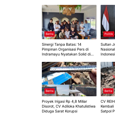
Berita
Politik
Sinergi Tanpa Batas: 14
Sultan J
Pimpinan Organisasi Pers di
Nasional
Indramayu Nyatakan Solid di
Indones
Bawah FKJI
Berita
Berita
Proyek Irigasi Rp 4,8 Miliar
CV REI
Disorot, CV Adiloka Khatulistiwa
Kembali 
Diduga Sarat Korupsi
Satpol 