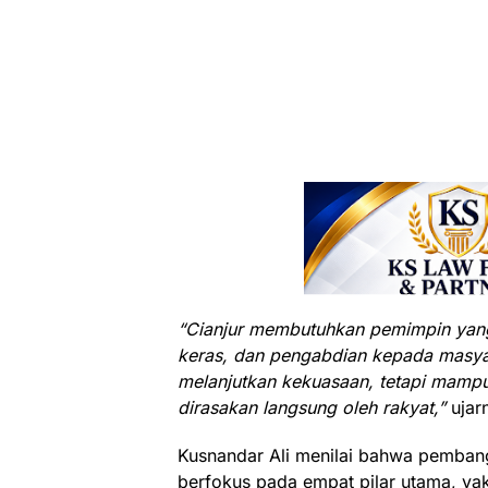
“Cianjur membutuhkan pemimpin yang 
keras, dan pengabdian kepada masya
melanjutkan kekuasaan, tetapi mamp
dirasakan langsung oleh rakyat,”
ujar
Kusnandar Ali menilai bahwa pemban
berfokus pada empat pilar utama, yak