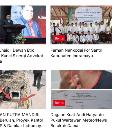
Berita
unaidi: Dewan Etik
Farhan Nahkodai For Santri
 Kunci Sinergi Advokat
Kabupaten Indramayu
ia
Berita
HAN PUTRA MANDIRI
Dugaan Kuat Andi Haryanto
Berulah, Proyek Kantor
Pukul Wartawan MeteorNews
PP & Damkar Indramayu
Berakhir Damai