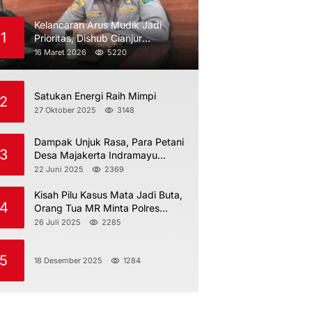
Kelancaran Arus Mudik Jadi
1
Prioritas, Dishub Cianjur
Maksimalkan Pengawasan
16 Maret 2026
5220
Satukan Energi Raih Mimpi
2
27 Oktober 2025
3148
Dampak Unjuk Rasa, Para Petani
3
Desa Majakerta Indramayu
Dilarang Menggarap
22 Juni 2025
2369
Kisah Pilu Kasus Mata Jadi Buta,
4
Orang Tua MR Minta Polres
Indramayu Jangan Berdiam Diri
26 Juli 2025
2285
5
18 Desember 2025
1284