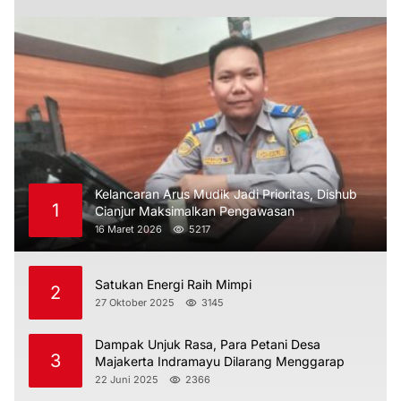
Kelancaran Arus Mudik Jadi Prioritas, Dishub
1
Cianjur Maksimalkan Pengawasan
16 Maret 2026
5217
Satukan Energi Raih Mimpi
2
27 Oktober 2025
3145
Dampak Unjuk Rasa, Para Petani Desa
3
Majakerta Indramayu Dilarang Menggarap
22 Juni 2025
2366