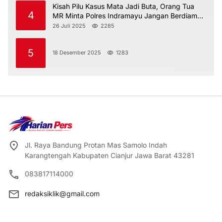
Kisah Pilu Kasus Mata Jadi Buta, Orang Tua
4
MR Minta Polres Indramayu Jangan Berdiam
Diri
26 Juli 2025
2285
5
18 Desember 2025
1283
Jl. Raya Bandung Protan Mas Samolo Indah
Karangtengah Kabupaten Cianjur Jawa Barat 43281
083817114000
redaksiklik@gmail.com