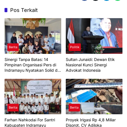
Pos Terkait
Berita
Politik
Sinergi Tanpa Batas: 14
Sultan Junaidi: Dewan Etik
Pimpinan Organisasi Pers di
Nasional Kunci Sinergi
Indramayu Nyatakan Solid di
Advokat Indonesia
Bawah FKJI
Berita
Berita
Farhan Nahkodai For Santri
Proyek Irigasi Rp 4,8 Miliar
Kabupaten Indramayu
Disorot, CV Adiloka