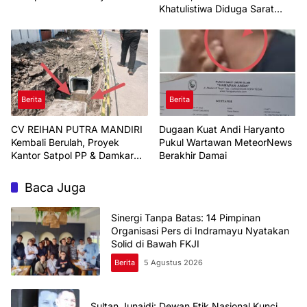
Khatulistiwa Diduga Sarat
Korupsi
Berita
Berita
CV REIHAN PUTRA MANDIRI
Dugaan Kuat Andi Haryanto
Kembali Berulah, Proyek
Pukul Wartawan MeteorNews
Kantor Satpol PP & Damkar
Berakhir Damai
Indramayu Di Pertanyakan
Baca Juga
Sinergi Tanpa Batas: 14 Pimpinan
Organisasi Pers di Indramayu Nyatakan
Solid di Bawah FKJI
Berita
5 Agustus 2026
Sultan Junaidi: Dewan Etik Nasional Kunci