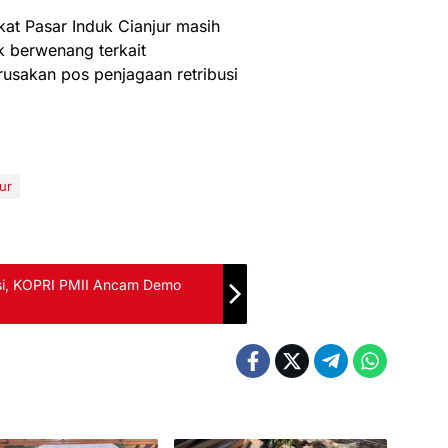
kat Pasar Induk Cianjur masih
k berwenang terkait
sakan pos penjagaan retribusi
ur
si, KOPRI PMII Ancam Demo