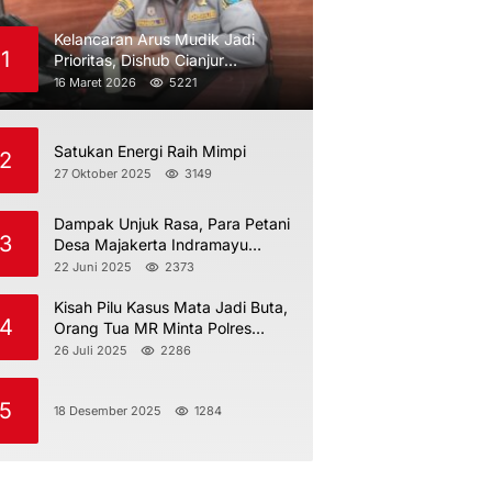
Kelancaran Arus Mudik Jadi
1
Prioritas, Dishub Cianjur
Maksimalkan Pengawasan
16 Maret 2026
5221
Satukan Energi Raih Mimpi
2
27 Oktober 2025
3149
Dampak Unjuk Rasa, Para Petani
3
Desa Majakerta Indramayu
Dilarang Menggarap
22 Juni 2025
2373
Kisah Pilu Kasus Mata Jadi Buta,
4
Orang Tua MR Minta Polres
Indramayu Jangan Berdiam Diri
26 Juli 2025
2286
5
18 Desember 2025
1284