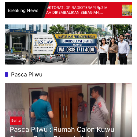
INSPEKTORAT: DP RADIOTERAPI Rp2 M
DPD Part
Breaking News
SUDAH DIKEMBALIKAN SEBAGIAN,
Anak Ya
SISANYA DIPROSES HUKUM
Lahadali
Pasca Pilwu
Berita
Pasca Pilwu : Rumah Calon Kuwu