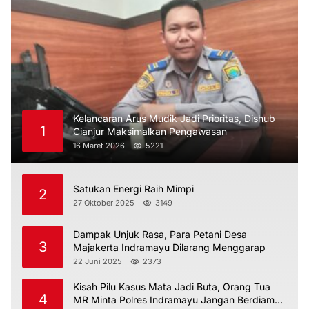
Kelancaran Arus Mudik Jadi Prioritas, Dishub
1
Cianjur Maksimalkan Pengawasan
16 Maret 2026
5221
Satukan Energi Raih Mimpi
2
27 Oktober 2025
3149
Dampak Unjuk Rasa, Para Petani Desa
3
Majakerta Indramayu Dilarang Menggarap
22 Juni 2025
2373
Kisah Pilu Kasus Mata Jadi Buta, Orang Tua
4
MR Minta Polres Indramayu Jangan Berdiam