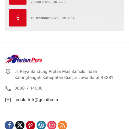
Diri
26 Juli 2025
2286
5
18 Desember 2025
1284
Jl. Raya Bandung Protan Mas Samolo Indah
Karangtengah Kabupaten Cianjur Jawa Barat 43281
083817114000
redaksiklik@gmail.com