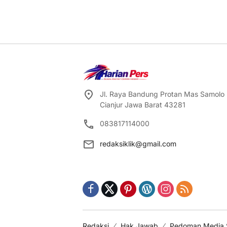
Jl. Raya Bandung Protan Mas Samolo
Cianjur Jawa Barat 43281
083817114000
redaksiklik@gmail.com
Redaksi
Hak Jawab
Pedoman Media 