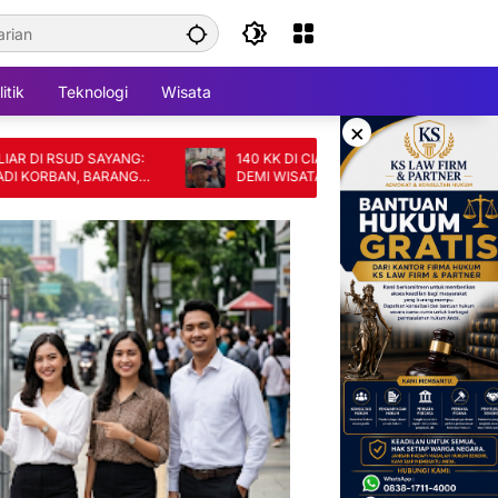
itik
Teknologi
Wisata
×
RSUD SAYANG:
140 KK DI CIANJUR TERANCAM DIGUSUR
BAN, BARANG
DEMI WISATA, SKEMA GANTI RUGI DINILAI
TAK ADIL