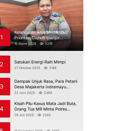
Kelancaran Arus Mudik Jadi
1
Prioritas, Dishub Cianjur
Maksimalkan Pengawasan
16 Maret 2026
5219
Satukan Energi Raih Mimpi
2
27 Oktober 2025
3148
Dampak Unjuk Rasa, Para Petani
3
Desa Majakerta Indramayu
Dilarang Menggarap
22 Juni 2025
2369
Kisah Pilu Kasus Mata Jadi Buta,
4
Orang Tua MR Minta Polres
Indramayu Jangan Berdiam Diri
26 Juli 2025
2285
18 Desember 2025
1283