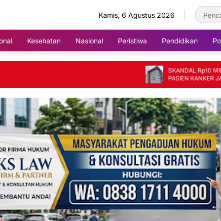
Kamis, 6 Agustus 2026
onal
Kesehatan
Nasional
Peristiwa
Pendidikan
Pol
SKANDAL Rp10 MILIAR DI 
PASIEN KANKER JADI KOR
FIKTIF