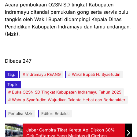
Acara pembukaan O2SN SD tingkat Kabupaten
Indramayu ditandai pemukulan gong serta servis bulu
tangkis oleh Wakil Bupati didampingi Kepala Dinas
Pendidikan Kabupaten Indramayu dan tamu undangan.
(Mzk).
Dibaca
247
Tag:
Indramayu REANG
Wakil Bupati H. Syaefudin
Topik:
Buka O2SN SD Tingkat Kabupaten Indramayu Tahun 2025
Wabup Syaefudin: Wujudkan Talenta Hebat dan Berkarakter
Penulis: Mzk
Editor: Redaksi
Jabar Gembira Tiket Kereta Api Diskon 30%
Cek Daftarnya Yang Melintas di Cirebon