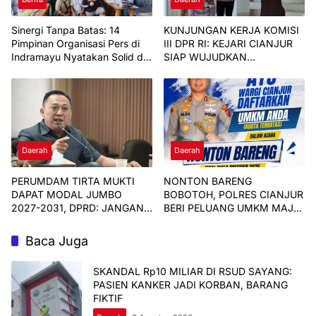
Sinergi Tanpa Batas: 14
KUNJUNGAN KERJA KOMISI
Pimpinan Organisasi Pers di
III DPR RI: KEJARI CIANJUR
Indramayu Nyatakan Solid di
SIAP WUJUDKAN
Bawah FKJI
KEJAKSAAN YANG OPTIMAL
Daerah
Daerah
PERUMDAM TIRTA MUKTI
NONTON BARENG
DAPAT MODAL JUMBO
BOBOTOH, POLRES CIANJUR
2027-2031, DPRD: JANGAN
BERI PELUANG UMKM MAJU
CUMA SERAP ANGGARAN
BERSAMA
Baca Juga
SKANDAL Rp10 MILIAR DI RSUD SAYANG:
PASIEN KANKER JADI KORBAN, BARANG
FIKTIF