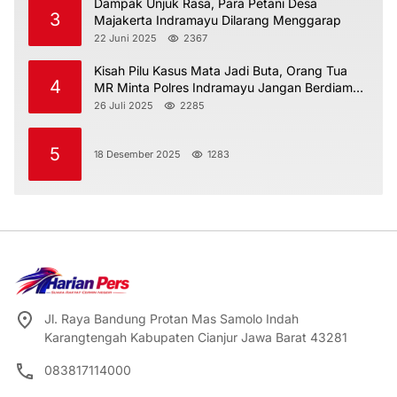
Dampak Unjuk Rasa, Para Petani Desa
3
Majakerta Indramayu Dilarang Menggarap
22 Juni 2025
2367
Kisah Pilu Kasus Mata Jadi Buta, Orang Tua
4
MR Minta Polres Indramayu Jangan Berdiam
Diri
26 Juli 2025
2285
5
18 Desember 2025
1283
Jl. Raya Bandung Protan Mas Samolo Indah
Karangtengah Kabupaten Cianjur Jawa Barat 43281
083817114000