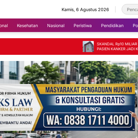
Kamis, 6 Agustus 2026
onal
Kesehatan
Nasional
Peristiwa
Pendidikan
Pol
SKANDAL Rp10 MILIAR DI RSUD 
PASIEN KANKER JADI KORBAN, 
FIKTIF