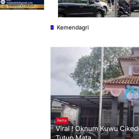
Kemendagri
Berita
Viral ! Oknum Kuwu Cike
Tutup Mata