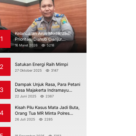
Kelancaran Arus Mudik Jadi
1
Prioritas, Dishub Cianjur
Maksimalkan Pengawasan
16 Maret 2026
5218
Satukan Energi Raih Mimpi
2
27 Oktober 2025
3147
Dampak Unjuk Rasa, Para Petani
3
Desa Majakerta Indramayu
Dilarang Menggarap
22 Juni 2025
2367
Kisah Pilu Kasus Mata Jadi Buta,
4
Orang Tua MR Minta Polres
Indramayu Jangan Berdiam Diri
26 Juli 2025
2285
18 Desember 2025
1283