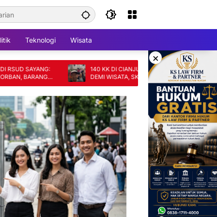
itik
Teknologi
Wisata
×
SAYANG:
140 KK DI CIANJUR TERANCAM DIGUSUR
BARANG
DEMI WISATA, SKEMA GANTI RUGI DINILAI
TAK ADIL