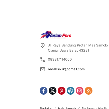
Jl. Raya Bandung Protan Mas Samolo
Cianjur Jawa Barat 43281
083817114000
redaksiklik@gmail.com
Redaksi
Hak Jawab
Pedoman Media 