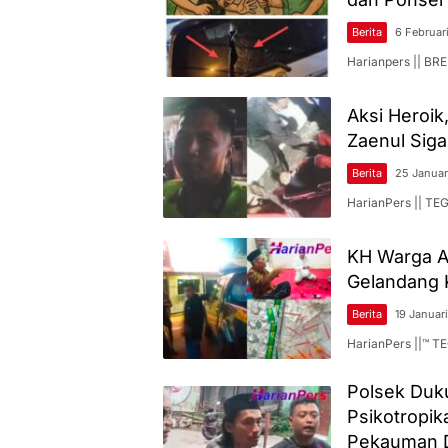
Berita
6 Februar
Harianpers || BRE
Aksi Heroik
Zaenul Sig
Berita
25 Januar
HarianPers || TEG
KH Warga A
Gelandang 
Berita
19 Januar
HarianPers ||™ 
Polsek Duku
Psikotropi
Pekauman 