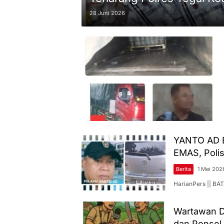
28 Juni 2026
YANTO AD B
EMAS, Polis
Berita
1 Mei 202
HarianPers || BAT
Wartawan Di
dan Ponsel