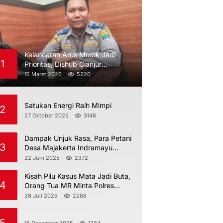
Kelancaran Arus Mudik Jadi
1
Prioritas, Dishub Cianjur
Maksimalkan Pengawasan
16 Maret 2026
5220
Satukan Energi Raih Mimpi
2
27 Oktober 2025
3148
Dampak Unjuk Rasa, Para Petani
3
Desa Majakerta Indramayu
Dilarang Menggarap
22 Juni 2025
2372
Kisah Pilu Kasus Mata Jadi Buta,
4
Orang Tua MR Minta Polres
Indramayu Jangan Berdiam Diri
26 Juli 2025
2286
18 Desember 2025
1284