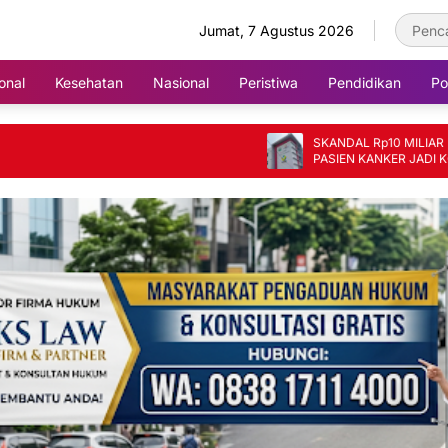
Jumat, 7 Agustus 2026
onal
Kesehatan
Nasional
Peristiwa
Pendidikan
Pol
SKANDAL Rp10 MILIAR DI RSUD SAYAN
PASIEN KANKER JADI KORBAN, BARA
FIKTIF