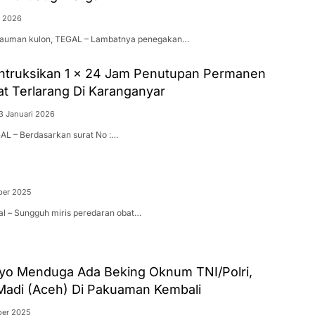
i 2026
ekauman kulon, TEGAL – Lambatnya penegakan…
truksikan 1 x 24 Jam Penutupan Permanen
t Terlarang Di Karanganyar
3 Januari 2026
GAL – Berdasarkan surat No :…
ber 2025
al – Sungguh miris peredaran obat…
woyo Menduga Ada Beking Oknum TNI/Polri,
Madi (Aceh) Di Pakuaman Kembali
ber 2025