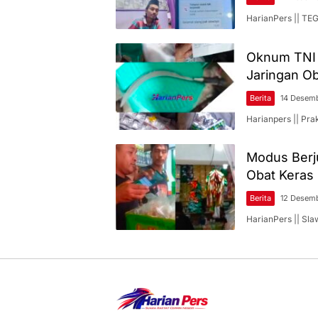
HarianPers || TEG
Oknum TNI &
Jaringan Ob
Berita
14 Desem
Harianpers || Pra
Modus Berj
Obat Keras 
Berita
12 Desem
HarianPers || S