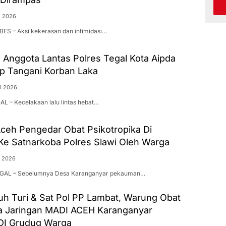
i 2026
BES – Aksi kekerasan dan intimidasi…
, Anggota Lantas Polres Tegal Kota Aipda
ap Tangani Korban Laka
i 2026
AL – Kecelakaan lalu lintas hebat…
ceh Pengedar Obat Psikotropika Di
Ke Satnarkoba Polres Slawi Oleh Warga
i 2026
TEGAL – Sebelumnya Desa Karanganyar pekauman…
h Turi & Sat Pol PP Lambat, Warung Obat
ka Jaringan MADI ACEH Karanganyar
DI Grudug Warga