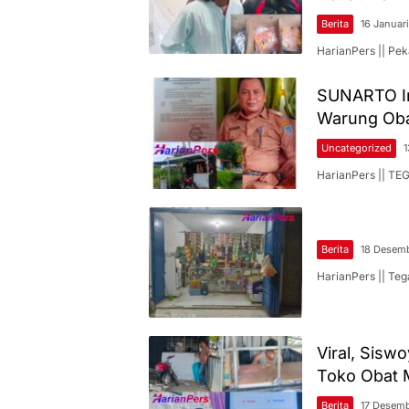
Berita
16 Januar
HarianPers || P
SUNARTO In
Warung Oba
Uncategorized
1
HarianPers || TE
Berita
18 Desem
HarianPers || Teg
Viral, Sis
Toko Obat 
Berita
17 Desem