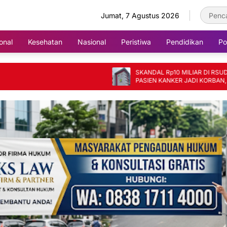
Jumat, 7 Agustus 2026
onal
Kesehatan
Nasional
Peristiwa
Pendidikan
Pol
SKANDAL Rp10 MILIAR DI RSUD SAYANG
PASIEN KANKER JADI KORBAN, BARANG
FIKTIF