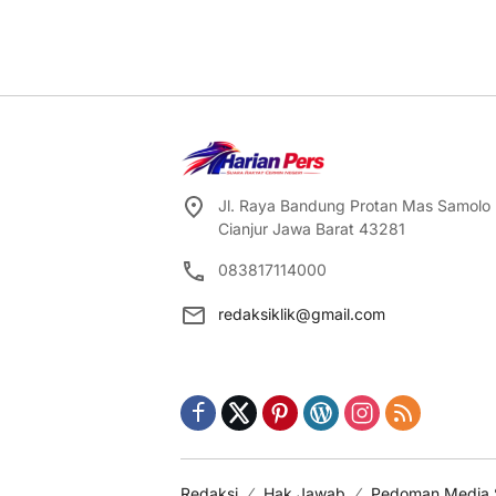
Jl. Raya Bandung Protan Mas Samolo
Cianjur Jawa Barat 43281
083817114000
redaksiklik@gmail.com
Redaksi
Hak Jawab
Pedoman Media 