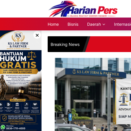
Langsung
ke
konten
Home
Bisnis
Daerah
Internasi
×
Breaking News