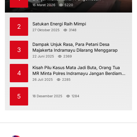
16 Maret 2026
5220
Satukan Energi Raih Mimpi
2
27 Oktober 2025
3148
Dampak Unjuk Rasa, Para Petani Desa
3
Majakerta Indramayu Dilarang Menggarap
22 Juni 2025
2369
Kisah Pilu Kasus Mata Jadi Buta, Orang Tua
4
MR Minta Polres Indramayu Jangan Berdiam
Diri
26 Juli 2025
2285
5
18 Desember 2025
1284