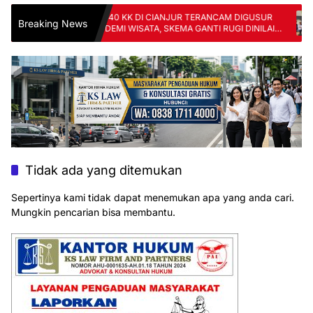
YANG:
140 KK DI CIANJUR TERANCAM DIGUSUR
Si
Breaking News
RANG
DEMI WISATA, SKEMA GANTI RUGI DINILAI
Pe
TAK ADIL
FK
Tidak ada yang ditemukan
Sepertinya kami tidak dapat menemukan apa yang anda cari.
Mungkin pencarian bisa membantu.