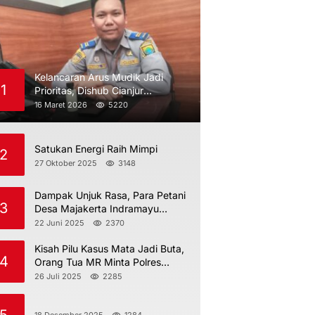
Kelancaran Arus Mudik Jadi
1
Prioritas, Dishub Cianjur
Maksimalkan Pengawasan
16 Maret 2026
5220
Satukan Energi Raih Mimpi
2
27 Oktober 2025
3148
Dampak Unjuk Rasa, Para Petani
3
Desa Majakerta Indramayu
Dilarang Menggarap
22 Juni 2025
2370
Kisah Pilu Kasus Mata Jadi Buta,
4
Orang Tua MR Minta Polres
Indramayu Jangan Berdiam Diri
26 Juli 2025
2285
18 Desember 2025
1284