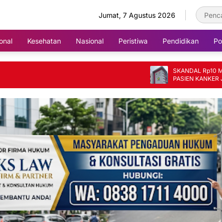
Jumat, 7 Agustus 2026
onal
Kesehatan
Nasional
Peristiwa
Pendidikan
Pol
SKANDAL Rp10 MILIAR DI
PASIEN KANKER JADI KO
FIKTIF