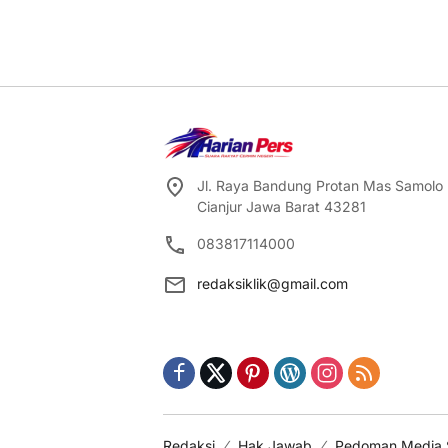
Jl. Raya Bandung Protan Mas Samolo
Cianjur Jawa Barat 43281
083817114000
redaksiklik@gmail.com
Redaksi
Hak Jawab
Pedoman Media 