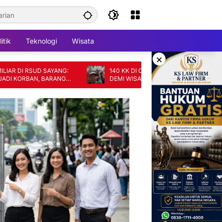
itik
Teknologi
Wisata
×
 RSUD SAYANG:
140 KK DI CIANJUR TERANCAM DIGUSUR
RBAN, BARANG
DEMI WISATA, SKEMA GANTI RUGI DINILAI
TAK ADIL