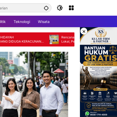
itik
Teknologi
Wisata
×
H
Rencana Pembangunan Berbasis Kearifan
DUGA KERACUNAN
Lokal, Pemda Keerom Menggandeng Uncen.
 SPPG MILIK
JUR