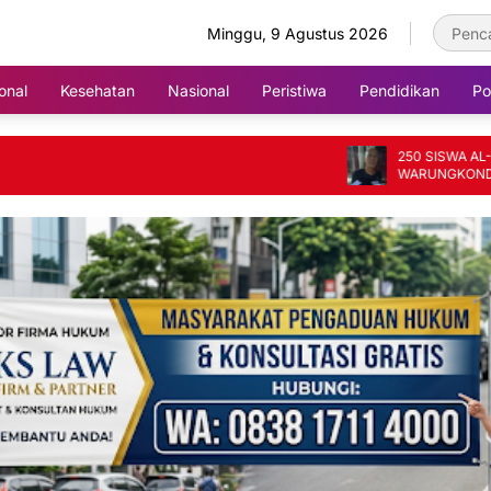
Minggu, 9 Agustus 2026
onal
Kesehatan
Nasional
Peristiwa
Pendidikan
Pol
250 SISWA AL-HIDAYA
WARUNGKONDANG DI
USAI MAKAN MBG DARI
ANGGOTA DPRD CIAN