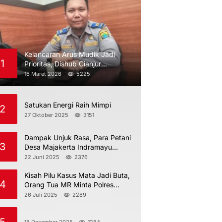
Kelancaran Arus Mudik Jadi
1
Prioritas, Dishub Cianjur
Maksimalkan Pengawasan
16 Maret 2026
5225
Satukan Energi Raih Mimpi
2
27 Oktober 2025
3151
Dampak Unjuk Rasa, Para Petani
3
Desa Majakerta Indramayu
Dilarang Menggarap
22 Juni 2025
2376
Kisah Pilu Kasus Mata Jadi Buta,
4
Orang Tua MR Minta Polres
Indramayu Jangan Berdiam Diri
26 Juli 2025
2289
18 Desember 2025
1284