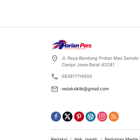
Jl. Raya Bandung Protan Mas Samolo
Cianjur Jawa Barat 43281
083817114000
redaksiklik@gmail.com
Redaksi
Hak Jawab
Pedoman Media 