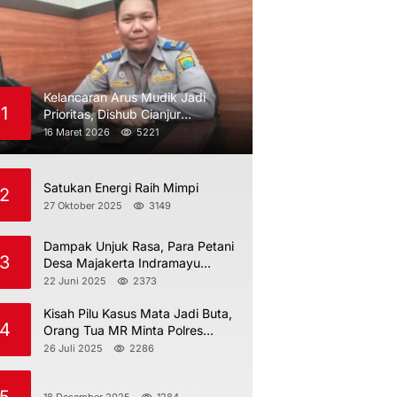
Kelancaran Arus Mudik Jadi
1
Prioritas, Dishub Cianjur
Maksimalkan Pengawasan
16 Maret 2026
5221
Satukan Energi Raih Mimpi
2
27 Oktober 2025
3149
Dampak Unjuk Rasa, Para Petani
3
Desa Majakerta Indramayu
Dilarang Menggarap
22 Juni 2025
2373
Kisah Pilu Kasus Mata Jadi Buta,
4
Orang Tua MR Minta Polres
Indramayu Jangan Berdiam Diri
26 Juli 2025
2286
18 Desember 2025
1284