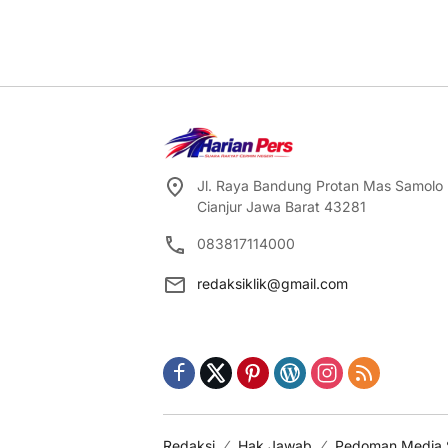
Jl. Raya Bandung Protan Mas Samolo
Cianjur Jawa Barat 43281
083817114000
redaksiklik@gmail.com
Redaksi
Hak Jawab
Pedoman Media 