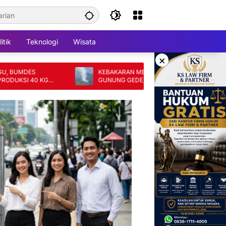
itik
Teknologi
Wisata
×
DES
KEBAKARAN MELANDA KAWAH WADON
I 40 KG
GUNUNG GEDE, 80 RELAWAN KERAHKAN
PEMADAMAN