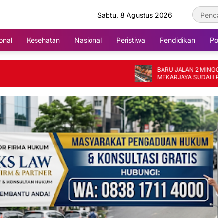
Sabtu, 8 Agustus 2026
onal
Kesehatan
Nasional
Peristiwa
Pendidikan
Pol
BARU JALAN 2 MINGGU, BUM
MEKARJAYA SUDAH PRODUKS
TELUR PER HARI