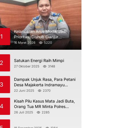
Kelancaran Arus Mudik Jadi
1
Prioritas, Dishub Cianjur
Maksimalkan Pengawasan
16 Maret 2026
5220
Satukan Energi Raih Mimpi
2
27 Oktober 2025
3148
Dampak Unjuk Rasa, Para Petani
3
Desa Majakerta Indramayu
Dilarang Menggarap
22 Juni 2025
2370
Kisah Pilu Kasus Mata Jadi Buta,
4
Orang Tua MR Minta Polres
Indramayu Jangan Berdiam Diri
26 Juli 2025
2285
18 Desember 2025
1284