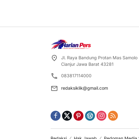
Jl. Raya Bandung Protan Mas Samolo
Cianjur Jawa Barat 43281
083817114000
redaksiklik@gmail.com
Redaksi
Hak Jawab
Pedoman Media 