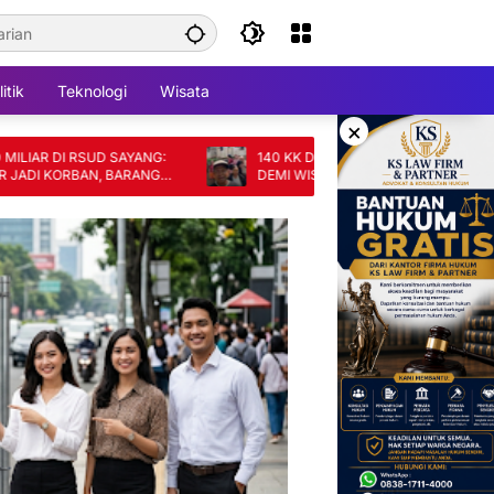
itik
Teknologi
Wisata
×
DI RSUD SAYANG:
140 KK DI CIANJUR TERANCAM DIGUSUR
KORBAN, BARANG
DEMI WISATA, SKEMA GANTI RUGI DINILAI
TAK ADIL