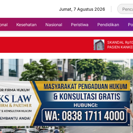
Jumat, 7 Agustus 2026
onal
Kesehatan
Nasional
Peristiwa
Pendidikan
Pol
SKANDAL Rp10 MILIAR 
PASIEN KANKER JADI 
FIKTIF