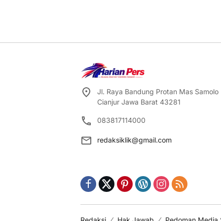
Jl. Raya Bandung Protan Mas Samolo
Cianjur Jawa Barat 43281
083817114000
redaksiklik@gmail.com
Redaksi
Hak Jawab
Pedoman Media 