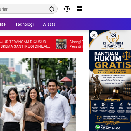
itik
Teknologi
Wisata
×
TERANCAM DIGUSUR
Sinergi Tanpa Batas: 14 Pimpinan Organisasi
ANTI RUGI DINILAI
Pers di Indramayu Nyatakan Solid di Bawah
FKJI