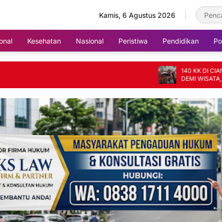
Kamis, 6 Agustus 2026
onal
Kesehatan
Nasional
Peristiwa
Pendidikan
Pol
140 KK DI CIANJUR 
DEMI WISATA, SKEMA G
TAK ADIL