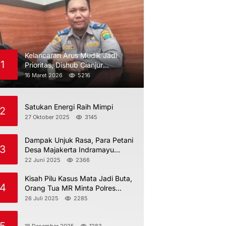
Kelancaran Arus Mudik Jadi
1
Prioritas, Dishub Cianjur
Maksimalkan Pengawasan
16 Maret 2026
5216
Satukan Energi Raih Mimpi
2
27 Oktober 2025
3145
Dampak Unjuk Rasa, Para Petani
3
Desa Majakerta Indramayu
Dilarang Menggarap
22 Juni 2025
2366
Kisah Pilu Kasus Mata Jadi Buta,
4
Orang Tua MR Minta Polres
Indramayu Jangan Berdiam Diri
26 Juli 2025
2285
18 Desember 2025
1283