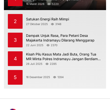
16 Maret 2026
5220
Satukan Energi Raih Mimpi
2
27 Oktober 2025
3148
Dampak Unjuk Rasa, Para Petani Desa
3
Majakerta Indramayu Dilarang Menggarap
22 Juni 2025
2370
Kisah Pilu Kasus Mata Jadi Buta, Orang Tua
4
MR Minta Polres Indramayu Jangan Berdiam
Diri
26 Juli 2025
2285
5
18 Desember 2025
1284