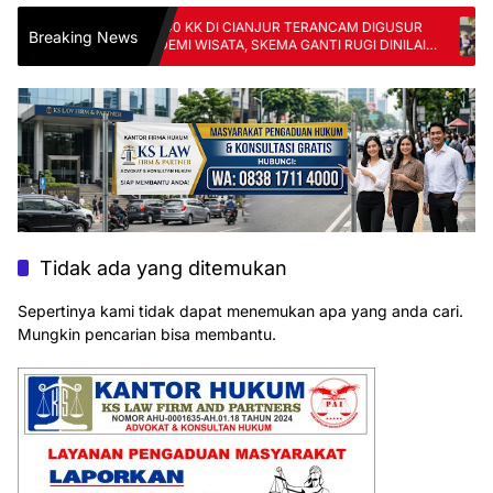
ANG:
140 KK DI CIANJUR TERANCAM DIGUSUR
Sin
Breaking News
ANG
DEMI WISATA, SKEMA GANTI RUGI DINILAI
Per
TAK ADIL
FKJ
Tidak ada yang ditemukan
Sepertinya kami tidak dapat menemukan apa yang anda cari.
Mungkin pencarian bisa membantu.