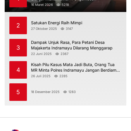
16 Maret 2026
5218
Satukan Energi Raih Mimpi
2
27 Oktober 2025
3147
Dampak Unjuk Rasa, Para Petani Desa
3
Majakerta Indramayu Dilarang Menggarap
22 Juni 2025
2367
Kisah Pilu Kasus Mata Jadi Buta, Orang Tua
4
MR Minta Polres Indramayu Jangan Berdiam
Diri
26 Juli 2025
2285
5
18 Desember 2025
1283