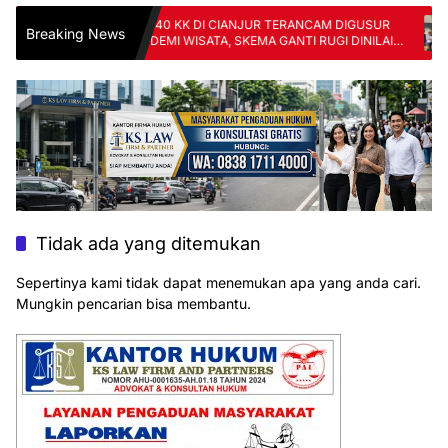
YANG:
140 KK DI CIANJUR TERANCAM DIGUSUR
Sin
Breaking News
RANG
DEMI WISATA, SKEMA GANTI RUGI DINILAI
Pe
TAK ADIL
FK
Tidak ada yang ditemukan
Sepertinya kami tidak dapat menemukan apa yang anda cari.
Mungkin pencarian bisa membantu.