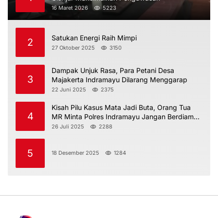
16 Maret 2026
5223
Satukan Energi Raih Mimpi
2
27 Oktober 2025
3150
Dampak Unjuk Rasa, Para Petani Desa
3
Majakerta Indramayu Dilarang Menggarap
22 Juni 2025
2375
Kisah Pilu Kasus Mata Jadi Buta, Orang Tua
4
MR Minta Polres Indramayu Jangan Berdiam
Diri
26 Juli 2025
2288
5
18 Desember 2025
1284