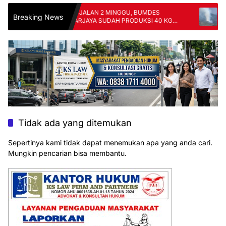
BARU JALAN 2 MINGGU, BUMDES
KEBAK
Breaking News
MEKARJAYA SUDAH PRODUKSI 40 KG
GUNUN
TELUR PER HARI
PEMA
Tidak ada yang ditemukan
Sepertinya kami tidak dapat menemukan apa yang anda cari.
Mungkin pencarian bisa membantu.