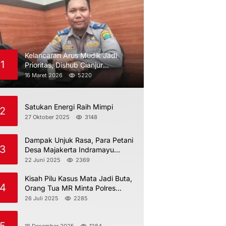
Kelancaran Arus Mudik Jadi
1
Prioritas, Dishub Cianjur
Maksimalkan Pengawasan
16 Maret 2026
5220
Satukan Energi Raih Mimpi
2
27 Oktober 2025
3148
Dampak Unjuk Rasa, Para Petani
3
Desa Majakerta Indramayu
Dilarang Menggarap
22 Juni 2025
2369
Kisah Pilu Kasus Mata Jadi Buta,
4
Orang Tua MR Minta Polres
Indramayu Jangan Berdiam Diri
26 Juli 2025
2285
18 Desember 2025
1284