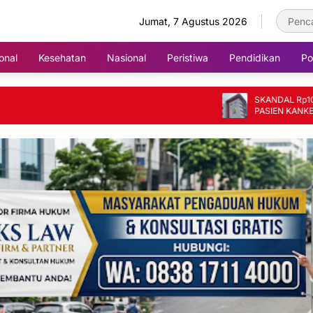
Jumat, 7 Agustus 2026
onal
Kesehatan
Nasional
Peristiwa
Pendidikan
Pol
SKANDAL Rp10 MILIAR
PASIEN KANKER JADI 
FIKTIF