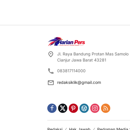
Jl. Raya Bandung Protan Mas Samolo
Cianjur Jawa Barat 43281
083817114000
redaksiklik@gmail.com
Redaksi
Hak Jawab
Pedoman Media 