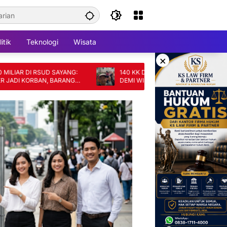
itik
Teknologi
Wisata
×
 DI RSUD SAYANG:
140 KK DI CIANJUR TERANCAM DIGUSUR
KORBAN, BARANG
DEMI WISATA, SKEMA GANTI RUGI DINILAI
TAK ADIL